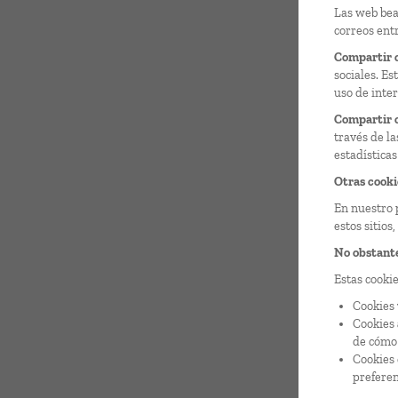
Las web bea
correos entr
Compartir c
sociales. Es
uso de inter
Compartir c
través de la
estadísticas
Otras cookie
En nuestro 
estos sitios
No obstante
Estas cookie
Cookies
Cookies
de cómo 
Cookies
preferen