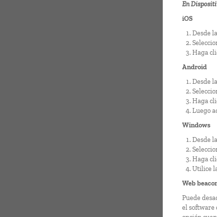
En Dispositi
iOS
Desde la
Seleccion
Haga cli
Android
Desde la
Seleccio
Haga cli
Luego ac
Windows
Desde la
Seleccio
Haga cli
Utilice 
Web beacons
Puede desac
el software