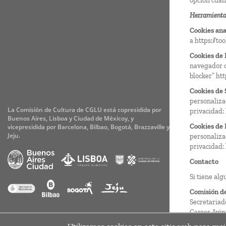
opción cuand
Herramientas
Cookies ana
a
https://t
Cookies de
navegador c
blocker”
htt
Cookies de
personaliza
La Comisión de Cultura de CGLU está copresidida por
privacidad:
Buenos Aires, Lisboa y Ciudad de Méxicoy, y
Cookies de 
vicepresidida por Barcelona, Bilbao, Bogotá, Brazzaville y
Jeju.
personaliza
privacidad:
Contacto
Si tiene al
Comisión d
Secretariad
Carrer Avin
08002 Barce
Accesibilidad
Aviso legal
Cookies
Privacidad