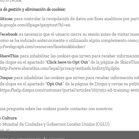
o lo reciba.
 de gestión y eliminación de cookies:
líticas
: para controlar la recopilación de datos con fines analíticos por par
ools.google.com/dlpage/gaoptout?hl=en
Facebook:
es necesario que el usuario cierre su sesión antes de visitar nue
omo se ha indicado anteriormente o utilizando algún complemento como p
p://webgraph.com/resources/facebookblocker/
 ShareThis
: para inhabilitar las cookies que sirven para recabar información
da clique en el apartado “
Click here to Opt Out
” de la página de ShareThis 
http://www.sharethis.com/legal/privacy/#sthash.hnEct5Yq.dpbs
Disqus:
para inhabilitar las cookies que sirven para recabar información sob
da clique en el apartado “
Opt Out
” de la página de Disqus y revise su polít
https://help.disqus.com/customer/portal/articles/1657951-ad-training-sett
guna pregunta sobre las cookies puede contactar con nosotros:
e Cultura
o Mundial de Ciudades y Gobiernos Locales Unidos (
CGLU
)
yó, 15
lona - España