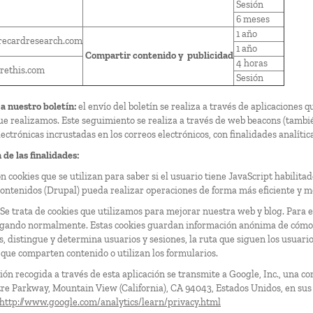
Sesión
6 meses
1 año
recardresearch.com
1 año
Compartir contenido y publicidad
4 horas
rethis.com
Sesión
 a nuestro boletín:
el envío del boletín se realiza a través de aplicaciones 
que realizamos. Este seguimiento se realiza a través de web beacons (tambié
ctrónicas incrustadas en los correos electrónicos, con finalidades analític
de las finalidades:
on cookies que se utilizan para saber si el usuario tiene JavaScript habilit
contenidos (Drupal) pueda realizar operaciones de forma más eficiente y me
Se trata de cookies que utilizamos para mejorar nuestra web y blog. Para e
gando normalmente. Estas cookies guardan información anónima de cómo l
s, distingue y determina usuarios y sesiones, la ruta que siguen los usuario
 que comparten contenido o utilizan los formularios.
ión recogida a través de esta aplicación se transmite a Google, Inc., una c
e Parkway, Mountain View (California), CA 94043, Estados Unidos, en sus 
http://www.google.com/analytics/learn/privacy.html