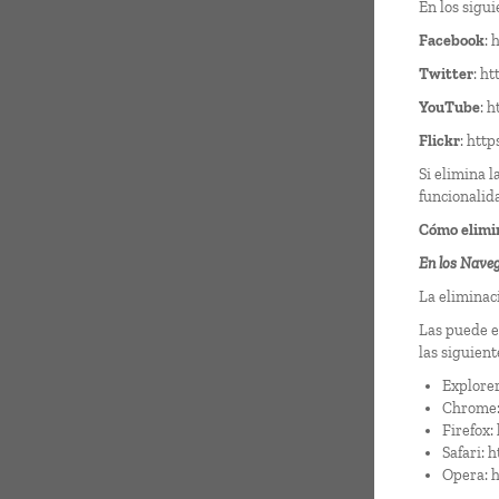
En los sigui
Facebook
:
h
Twitter
:
ht
YouTube
:
h
Flickr
:
http
Si elimina 
funcionalida
Cómo elimin
En los Nave
La eliminaci
Las puede e
las siguient
Explore
Chrome
Firefox:
Safari:
h
Opera:
h