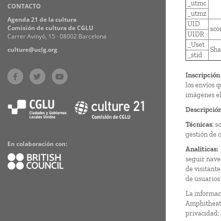
_utmc
CONTACTO
Practices
_utmz
Agenda 21 de la cultura
UID
Comisión de cultura de CGLU
sco
UIDR
Carrer Avinyó, 15 · 08002 Barcelona
_Uset
culture@uclg.org
Sha
_stid
Inscripción
los envíos 
imágenes ele
Descripción 
Técnicas
: s
gestión de 
En colaboración con:
Analíticas:
seguir nave
de visitante
de usuarios
La informac
Amphitheatr
privacidad: