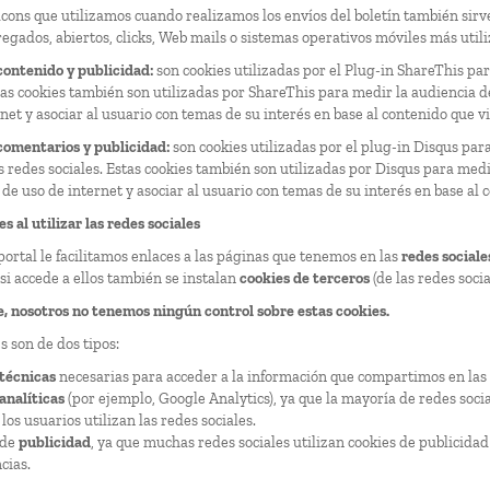
cons que utilizamos cuando realizamos los envíos del boletín también sirve
egados, abiertos, clicks, Web mails o sistemas operativos móviles más util
ontenido y publicidad:
son cookies utilizadas por el Plug-in ShareThis pa
tas cookies también son utilizadas por ShareThis para medir la audiencia de 
net y asociar al usuario con temas de su interés en base al contenido que v
omentarios y publicidad:
son cookies utilizadas por el plug-in Disqus para
s redes sociales. Estas cookies también son utilizadas por Disqus para medir 
 de uso de internet y asociar al usuario con temas de su interés en base al
s al utilizar las redes sociales
portal le facilitamos enlaces a las páginas que tenemos en las
redes sociale
, si accede a ellos también se instalan
cookies de terceros
(de las redes socia
, nosotros no tenemos ningún control sobre estas cookies.
s son de dos tipos:
técnicas
necesarias para acceder a la información que compartimos en las 
analíticas
(por ejemplo, Google Analytics), ya que la mayoría de redes soci
los usuarios utilizan las redes sociales.
 de
publicidad
, ya que muchas redes sociales utilizan cookies de publicida
cias.