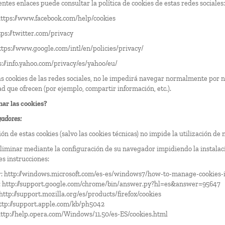
entes enlaces puede consultar la política de cookies de estas redes sociales:
ttps://www.facebook.com/help/cookies
tps://twitter.com/privacy
ttps://www.google.com/intl/en/policies/privacy/
s://info.yahoo.com/privacy/es/yahoo/eu/
las cookies de las redes sociales, no le impedirá navegar normalmente por n
d que ofrecen (por ejemplo, compartir información, etc.).
ar las cookies?
gadores:
ón de estas cookies (salvo las cookies técnicas) no impide la utilización de
liminar mediante la configuración de su navegador impidiendo la instalaci
es instrucciones:
r:
http://windows.microsoft.com/es-es/windows7/how-to-manage-cookies-i
:
http://support.google.com/chrome/bin/answer.py?hl=es&answer=95647
http://support.mozilla.org/es/products/firefox/cookies
ttp://support.apple.com/kb/ph5042
ttp://help.opera.com/Windows/11.50/es-ES/cookies.html