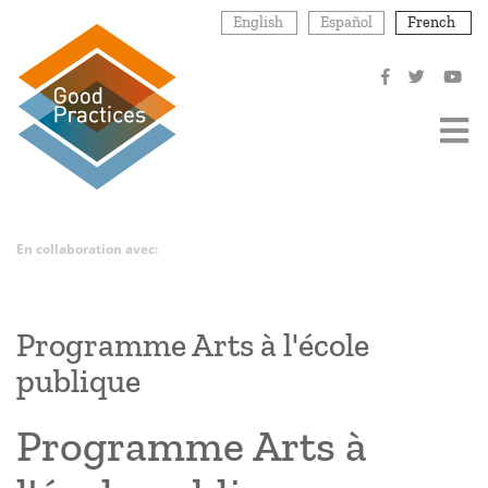
Aller
English
Español
French
au
contenu
principal
En collaboration avec:
Programme Arts à l'école
publique
Programme Arts à