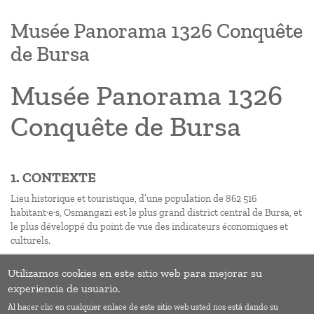
Musée Panorama 1326 Conquête
de Bursa
Musée Panorama 1326
Conquête de Bursa
1. CONTEXTE
Lieu historique et touristique, d’une population de 862 516
habitant·e·s, Osmangazi est le plus grand district central de Bursa, et
le plus développé du point de vue des indicateurs économiques et
culturels.
Utilizamos cookies en este sitio web para mejorar su
Pagination
Page
››
experiencia de usuario.
suivan
Al hacer clic en cualquier enlace de este sitio web usted nos está dando su