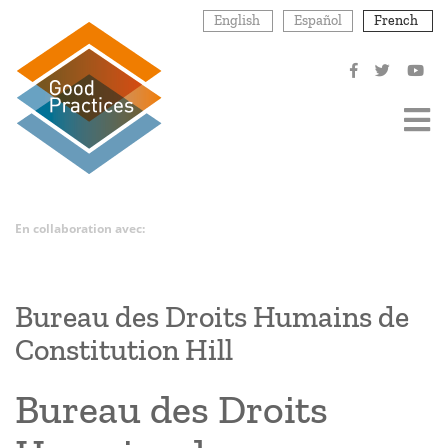
Aller
English
Español
French
au
contenu
principal
En collaboration avec:
Bureau des Droits Humains de
Constitution Hill
Bureau des Droits