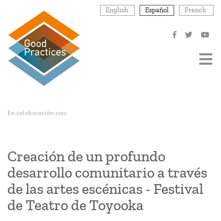
Pasar
English
Español
French
al
contenido
principal
En colaboración con:
Creación de un profundo
desarrollo comunitario a través
de las artes escénicas - Festival
de Teatro de Toyooka