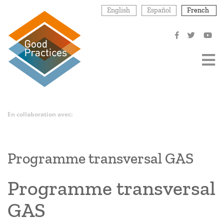
Aller
English
Español
French
au
contenu
principal
En collaboration avec:
Programme transversal GAS
Programme transversal
GAS