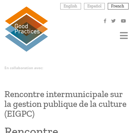
Aller
English
Español
French
au
contenu
principal
En collaboration avec:
Rencontre intermunicipale sur
la gestion publique de la culture
(EIGPC)
Rencontre