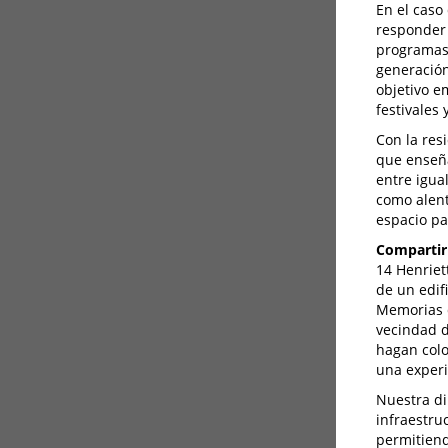
En el caso
responder 
programas 
generación
objetivo e
festivales 
Con la res
que enseña
entre igua
como alent
espacio par
Compartir
14 Henriet
de un edif
Memorias d
vecindad d
hagan colo
una experi
Nuestra di
infraestru
permitiend