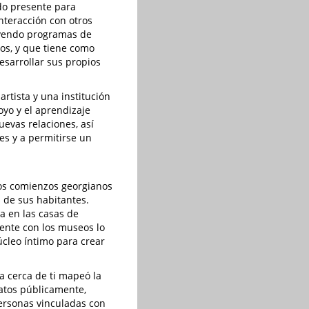
ndo presente para
nteracción con otros
luyendo programas de
os, y que tiene como
esarrollar sus propios
rtista y una institución
oyo y el aprendizaje
uevas relaciones, así
es y a permitirse un
 los comienzos georgianos
s de sus habitantes.
a en las casas de
ente con los museos lo
úcleo íntimo para crear
ra cerca de ti mapeó la
datos públicamente,
personas vinculadas con