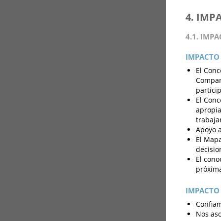
4. IMP
4.1. IMP
IMPACTO 
El Conc
Company
partici
El Conc
apropia
trabaja
Apoyo a
El Mapa
decisio
El cono
próxima
IMPACTO 
Confiam
Nos aso