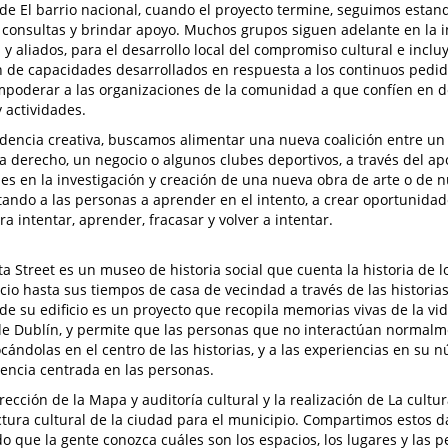
 de El barrio nacional, cuando el proyecto termine, seguimos esta
consultas y brindar apoyo. Muchos grupos siguen adelante en la i
y aliados, para el desarrollo local del compromiso cultural e inc
 de capacidades desarrollados en respuesta a los continuos pedid
mpoderar a las organizaciones de la comunidad a que confíen en d
y actividades.
idencia creativa, buscamos alimentar una nueva coalición entre un a
 derecho, un negocio o algunos clubes deportivos, a través del ap
les en la investigación y creación de una nueva obra de arte o de n
ando a las personas a aprender en el intento, a crear oportunidad
a intentar, aprender, fracasar y volver a intentar.
ta Street es un museo de historia social que cuenta la historia de
icio hasta sus tiempos de casa de vecindad a través de las historia
e su edificio es un proyecto que recopila memorias vivas de la vid
e Dublín, y permite que las personas que no interactúan normalm
cándolas en el centro de las historias, y a las experiencias en su n
encia centrada en las personas.
rección de la Mapa y auditoría cultural y la realización de La cultu
ctura cultural de la ciudad para el municipio. Compartimos estos 
o que la gente conozca cuáles son los espacios, los lugares y las 