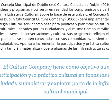
l Concejo Municipal de Dublín creó Cultura Conecta de Dublín (2016
ideas y programas y convertir en realidad los compromisos de part
en la Estrategia Cultural. Sobre la base de este trabajo, el Concejo
 el Dublin City Council Culture Company (DCCCC) para implementar 
tegia Cultural, servir como base para políticas y planificación futur
culturales liderados por los ciudadanos, y al mismo tiempo, moviliz
s a través de conversaciones y cultura. Sus programas reflejan e
 personas se sienten conectadas con sus comunidades, se sienten 
saludables. Apunta a incrementar la participación y práctica cultur
ad, y también materializa y opera algunas de las infraestructuras c
El Culture Company tiene como objetivo au
rticipación y la práctica cultural en todos los 
ciudad y suministrar y explotar parte de la inf
cultural municipal.