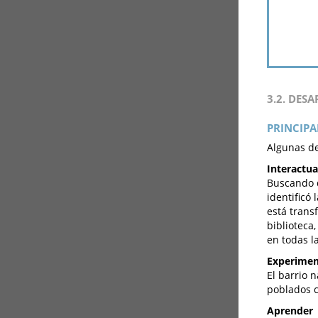
3.2. DES
PRINCIPA
Algunas de
Interactua
Buscando d
identificó
está trans
biblioteca
en todas l
Experimen
El barrio 
poblados c
Aprender