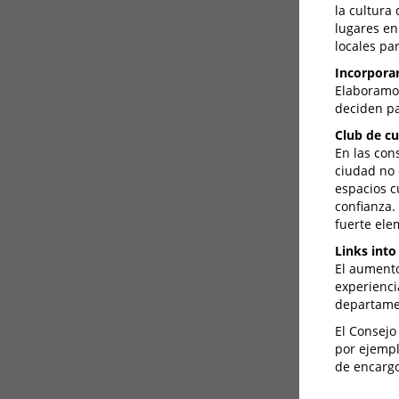
la cultura
lugares en
locales pa
Incorpora
Elaboramos
deciden par
Club de cu
En las con
ciudad no 
espacios c
confianza.
fuerte ele
Links into
El aumento
experienci
departamen
El Consejo
por ejempl
de encarg