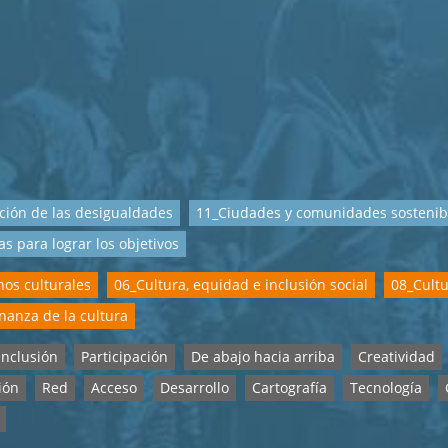
ión de las desigualdades
11_Ciudades y comunidades sostenib
as para lograr los objetivos
os culturales
06_Cultura, equidad e inclusión social
08_Cultu
anza de la cultura
Inclusión
Participación
De abajo hacia arriba
Creatividad
ión
Red
Acceso
Desarrollo
Cartografía
Tecnología