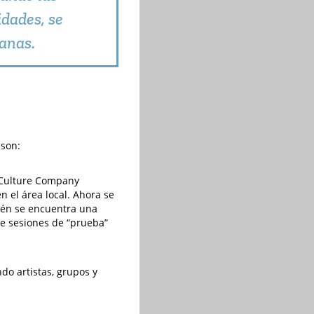
dades, se
anas.
 son:
l Culture Company
n el área local. Ahora se
ién se encuentra una
 de sesiones de “prueba”
do artistas, grupos y