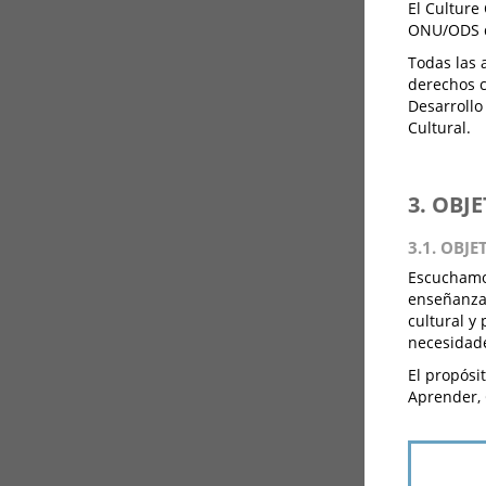
El Culture
ONU/ODS qu
Todas las 
derechos cu
Desarrollo
Cultural.
3. OBJ
3.1. OBJE
Escuchamos
enseñanzas
cultural y
necesidade
El propósi
Aprender, 