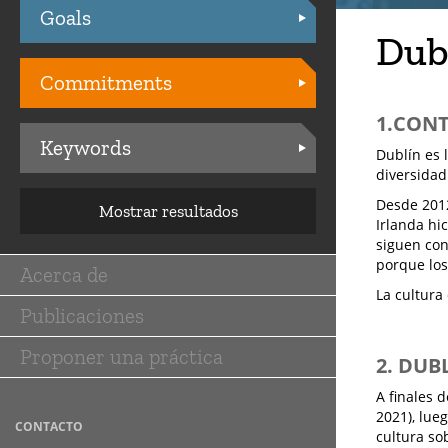
Goals
Practices
Dub
Commitments
1.CON
Keywords
Dublín es 
diversidad
Desde 2012
Mostrar resultados
Irlanda hi
siguen con
porque los
Acerca de
Main
La cultura
Publicaciones
navigation
Proponer una práctica
2. DUB
A finales 
2021), lue
CONTACTO
cultura so