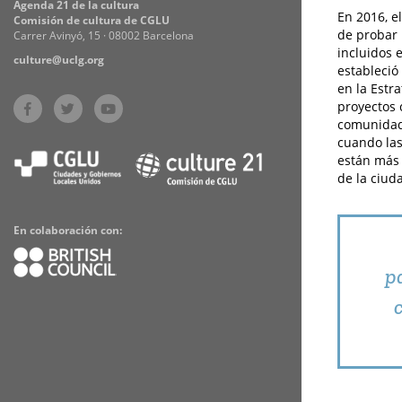
Agenda 21 de la cultura
En 2016, e
Comisión de cultura de CGLU
de probar 
Carrer Avinyó, 15 · 08002 Barcelona
incluidos 
culture@uclg.org
estableció
en la Estra
proyectos 
comunidade
cuando las
están más 
de la ciud
En colaboración con:
pa