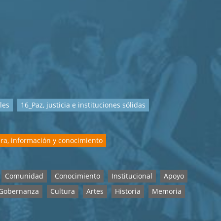
les
16_Paz, justicia e instituciones sólidas
ra, información y conocimiento
Comunidad
Conocimiento
Institucional
Apoyo
Gobernanza
Cultura
Artes
Historia
Memoria