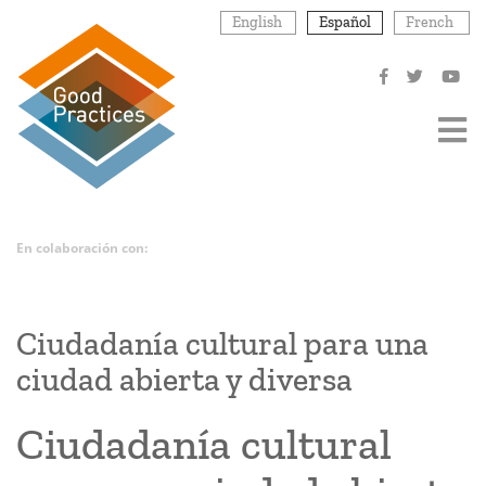
Pasar
English
Español
French
al
contenido
principal
En colaboración con:
Ciudadanía cultural para una
ciudad abierta y diversa
Ciudadanía cultural