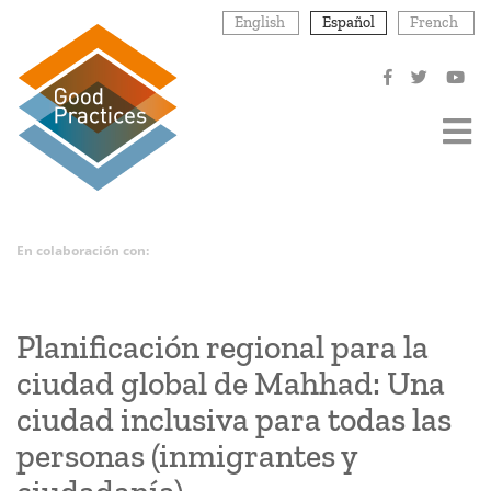
Pasar
English
Español
French
al
contenido
principal
En colaboración con:
Planificación regional para la
ciudad global de Mahhad: Una
ciudad inclusiva para todas las
personas (inmigrantes y