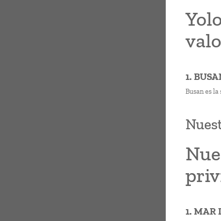
Yolo
valo
1. BUS
Busan es la
Nuest
Nues
pri
1. MAR