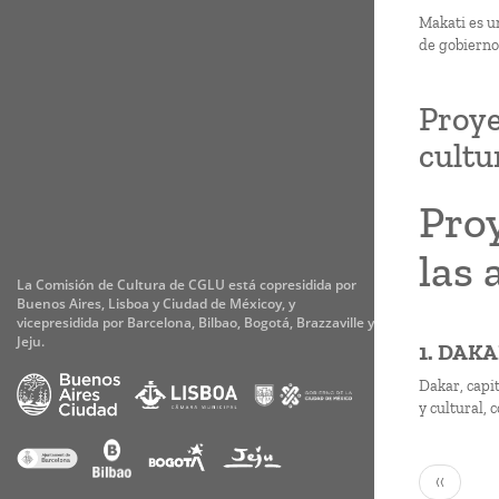
Makati es un
de gobierno
Proye
cultu
Proy
las 
La Comisión de Cultura de CGLU está copresidida por
Buenos Aires, Lisboa y Ciudad de Méxicoy, y
vicepresidida por Barcelona, Bilbao, Bogotá, Brazzaville y
Jeju.
1. DAK
Dakar, capi
y cultural,
Paginaci
Página
‹‹