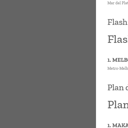
Mar del Pla
Flash
Flas
1. MEL
Metro-Melbo
Plan 
Plan
1. MAK