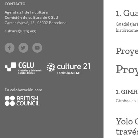
CONTACTO
Practices
1. Gu
Agenda 21 de la cultura
Comisión de cultura de CGLU
Carrer Avinyó, 15 · 08002 Barcelona
Guadalajara,
históricame
culture@uclg.org
Proye
Pro
En colaboración con:
1. GIM
Gimhae es l
Yolo 
travé