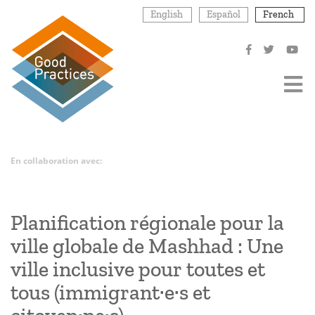
Aller
English
Español
French
au
contenu
principal
En collaboration avec:
Planification régionale pour la
ville globale de Mashhad : Une
ville inclusive pour toutes et
tous (immigrant·e·s et