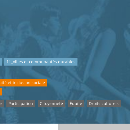
11_Villes et communautés durables
ité et inclusion sociale
e
Participation
Citoyenneté
Équité
Droits culturels