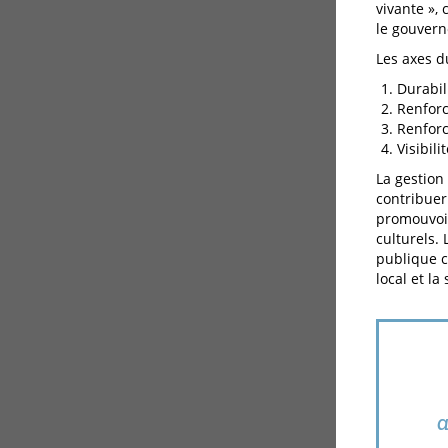
vivante »,
le gouvern
Les axes d
Durabil
Renforc
Renforc
Visibil
La gestion
contribuer
promouvoir
culturels.
publique c
local et la 
a