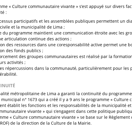
me « Culture communautaire vivante » s’est appuyé sur divers fac
té :
cessus participatifs et les assemblées publiques permettent un dia
civile et la municipalité de Lima ;
e du programme maintient une communication étroite avec les gro
ne articulation continue des actions ;
ion des ressources dans une coresponsabilité active permet une bo
tion des fonds publics ;
orcement des groupes communautaires est réalisé par la formati
rs activités ;
tes répercussions dans la communauté, particulièrement pour les p
érabilité.
TINUITÉ
alité métropolitaine de Lima a garanti la continuité du programme
municipal n° 1673 qui a créé il y a 9 ans le programme « Culture 
nt établit les fonctions et les responsabilités de la municipalité e
mmunautaire vivante » qui s’engagent dans cette politique publique.
me « Culture communautaire vivante » se base sur le Règlement 
ROF) de la direction de la Culture de la Mairie.