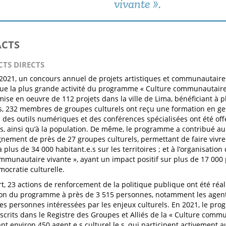
vivante ».
ACTS
CTS DIRECTS
2021, un concours annuel de projets artistiques et communautaires
tue la plus grande activité du programme « Culture communautaire v
mise en oeuvre de 112 projets dans la ville de Lima, bénéficiant à 
rs, 232 membres de groupes culturels ont reçu une formation en ges
ion des outils numériques et des conférences spécialisées ont été off
e.s, ainsi qu’à la population. De même, le programme a contribué a
nement de près de 27 groupes culturels, permettant de faire vivr
à plus de 34 000 habitant.e.s sur les territoires ; et à l’organisation 
mmunautaire vivante », ayant un impact positif sur plus de 17 000 
mocratie culturelle.
rt, 23 actions de renforcement de la politique publique ont été réal
on du programme à près de 3 515 personnes, notamment les agent.e
 les personnes intéressées par les enjeux culturels. En 2021, le p
scrits dans le Registre des Groupes et Alliés de la « Culture commu
nt environ 450 agent.e.s culturel.le.s, qui participent activement a