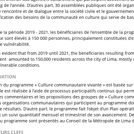
ng de l’année. D’autres part, 30 assemblées publiques ont été organ
 rencontre et de dialogue entre la société civile et le gouvernement
fication des besoins de la communauté en culture qui serve de ba
e la période 2019 - 2021, les bénéficiaires de l’ensemble de la pro
 se sont élevés à 150 000 personnes, principalement constituées d’e
e vulnérabilité.
 is evident that from 2019 until 2021, the beneficiaries resulting from
vent amounted to 150,000 residents across the city of Lima, mostly 
ulnerable conditions.
LUATION
on du programme « Culture communautaire vivante » est basée sur
lle est réalisée à l’aide de processus participatifs continus qui per
 les commentaires et les propositions des groupes de « Culture com
les organisations communautaires qui participent au programme do
 résultats. D’autre part, le programme fait l’objet d’un Plan opérati
 un suivi quantitatif mensuel et trimestriel de son avancement. De
du programme sont présentés au Conseil de la Métropole de Lima d
EURS CLEFS