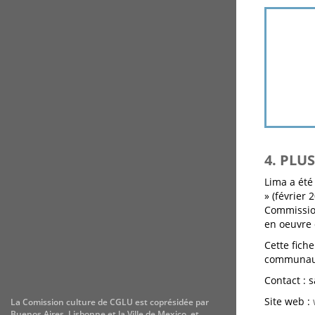
4. PLU
Lima a été
» (février
Commissio
en oeuvre 
Cette fich
communauta
Contact : 
Site web :
La Comission culture de CGLU est coprésidée par
Buenos Aires, Lisbonne et la Ville de Mexico, et