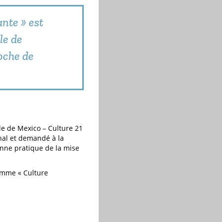
nte » est
le de
oche de
lle de Mexico – Culture 21
inal et demandé à la
ne pratique de la mise
amme « Culture