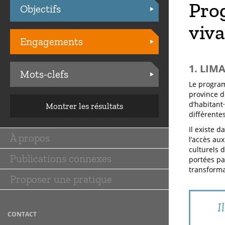
Pro
Objectifs
Practices
viv
Engagements
1. LIM
Mots-clefs
Le program
province d
d’habitant
Montrer les résultats
différente
Il existe d
À propos
l’accès aux
Main
culturels d
Publications connexes
navigation
portées par
transformat
Proposer une pratique
I
CONTACT