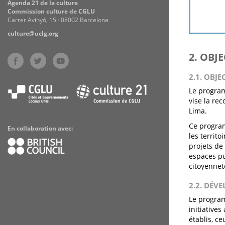
Agenda 21 de la culture
Commission culture de CGLU
Carrer Avinyó, 15 · 08002 Barcelona
culture@uclg.org
2. OBJ
2.1. OBJE
Le program
vise la re
Lima.
Ce program
En collaboration avec:
les territ
projets de
espaces pub
citoyennet
2.2. DÉV
Le program
initiatives
établis, c