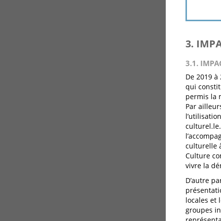
3. IMP
3.1. IMPA
De 2019 à 
qui consti
permis la 
Par ailleu
l’utilisat
culturel.l
l’accompag
culturelle 
Culture co
vivre la dé
D’autre pa
présentati
locales et
groupes in
représenta