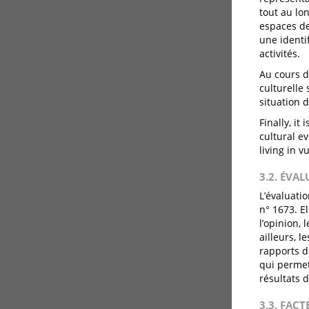
tout au lo
espaces de
une identi
activités.
Au cours d
culturelle
situation d
Finally, it
cultural e
living in v
3.2. ÉVA
L’évaluati
n° 1673. E
l’opinion,
ailleurs, 
rapports de
qui permet
résultats 
3.3. FACT