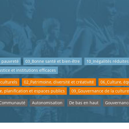
 pauvreté
03_Bonne santé et bien-être
10_Inégalités réduites
ustice et institutions efficaces
 culturels
02_Patrimoine, diversité et créativité
06_Culture, équ
e, planification et espaces publics
09_Gouvernance de la culture
Communauté
Autonomisation
De bas en haut
Gouvernanc