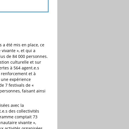
 a été mis en place, ce
ivante », et qui a
plus de 84 000 personnes.
tion culturelle et sur
ertes à 564 agent.e.s
u renforcement et à
e une expérience
de 7 festivals de «
personnes, faisant ainsi
isées avec la
.s des collectivités
rogramme comptait 73
nautaire vivante »,
ux activités organisées