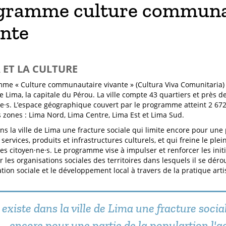
gramme culture communa
ante
A ET LA CULTURE
me « Culture communautaire vivante » (Cultura Viva Comunitaria) 
e Lima, la capitale du Pérou. La ville compte 43 quartiers et près d
·e·s. L’espace géographique couvert par le programme atteint 2 67
s zones : Lima Nord, Lima Centre, Lima Est et Lima Sud.
ans la ville de Lima une fracture sociale qui limite encore pour une
 services, produits et infrastructures culturels, et qui freine le plei
es citoyen·ne·s. Le programme vise à impulser et renforcer les initi
 les organisations sociales des territoires dans lesquels il se dérou
ion sociale et le développement local à travers de la pratique artis
l existe dans la ville de Lima une fracture socia
encore pour une partie de la populartion l'a