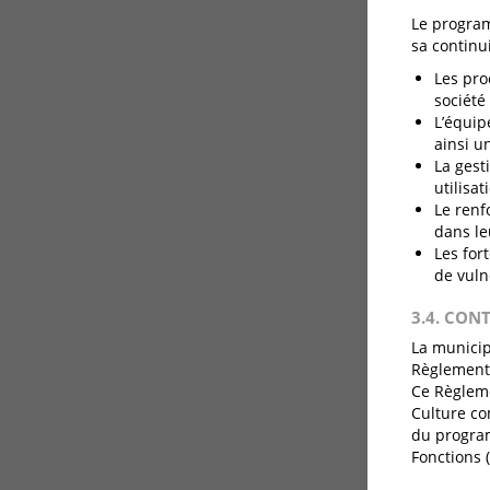
Le program
sa continui
Les pro
société 
L’équip
ainsi u
La gest
utilisa
Le renf
dans leu
Les for
de vuln
3.4. CON
La municip
Règlement 
Ce Règleme
Culture co
du program
Fonctions (