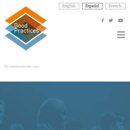
Pasar
English
Español
French
al
contenido
principal
En colaboración con: