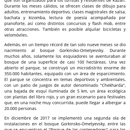
que son organizados para los turistas y residentes de Kazán.
Durante los meses cálidos, se ofrecen clases de dibujo para
adultos, entrenamiento deportivo, clases magistrales de salsa,
bachata y kizomba, lectura de poesía acompañada por
pianoforte, así como distintos concursos y flash mob, entre
otras atracciones. También es posible alquilar bicicletas y
velomóviles.
Además, en un tiempo récord de tan solo nueve meses se dio
nacimiento al bosque Gorkinsko-Ometyevsky. Durante
muchos años, solamente los esquiadores se aventuraban al
bosque de una superficie de casi 100 hectáreas. Una vez
abierto el parque, se construyó un microdistrito enorme de
350.000 habitantes, equipado con un área de esparcimiento.
El parque se concentra en temas deportivos y ambientales,
con un patio de juegos de autor denominado "Chekharda",
una bajada de esquí iluminada de 5 km, un área ecológica
con plantas del libro rojo, y un gran escenario para festivales
que, en una noche muy concurrida, puede llegar a albergar a
20.000 personas.
En diciembre de 2017 se implementó una segunda ola de
instalaciones en el bosque Gorkinsko-Ometyevsky, entre las
que se encuentran el "Parque de los contenedores" para los