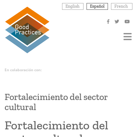
Pasar
English
Español
French
al
contenido
principal
En colaboración con:
Fortalecimiento del sector
cultural
Fortalecimiento del