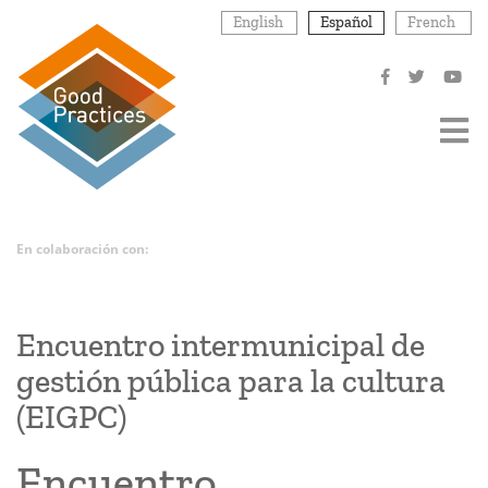
Pasar
English
Español
French
al
contenido
principal
En colaboración con:
Encuentro intermunicipal de
gestión pública para la cultura
(EIGPC)
Encuentro