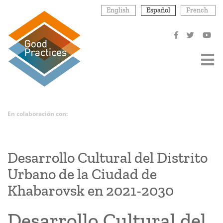
Pasar
English
Español
French
al
contenido
principal
En colaboración con:
Desarrollo Cultural del Distrito
Urbano de la Ciudad de
Khabarovsk en 2021-2030
Desarrollo Cultural del