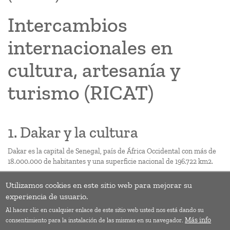
Intercambios
internacionales en
cultura, artesanía y
turismo (RICAT)
1. Dakar y la cultura
Dakar es la capital de Senegal, país de África Occidental con más de
18.000.000 de habitantes y una superficie nacional de 196.722 km2.
Utilizamos cookies en este sitio web para mejorar su
Paginación
Siguie
››
experiencia de usuario.
págin
Al hacer clic en cualquier enlace de este sitio web usted nos está dando su
Suscribirse a 02_Patrimonio, diversidad y creatividad
Más info
consentimiento para la instalación de las mismas en su navegador.