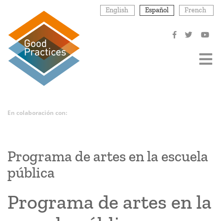
Pasar
English
Español
French
al
contenido
principal
En colaboración con:
Programa de artes en la escuela
pública
Programa de artes en la