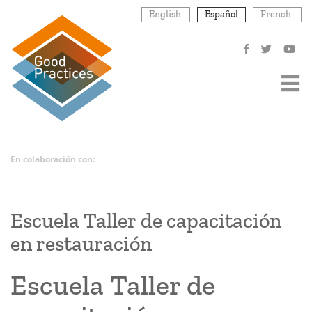
Pasar
English
Español
French
al
contenido
principal
En colaboración con:
Escuela Taller de capacitación
en restauración
Escuela Taller de