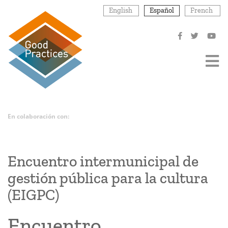
Pasar
English
Español
French
al
contenido
principal
En colaboración con:
Encuentro intermunicipal de
gestión pública para la cultura
(EIGPC)
Encuentro