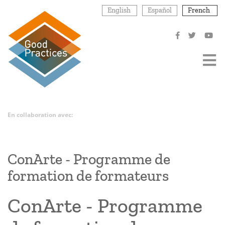
Aller
English
Español
French
au
contenu
principal
En collaboration avec:
ConArte - Programme de
formation de formateurs
ConArte - Programme