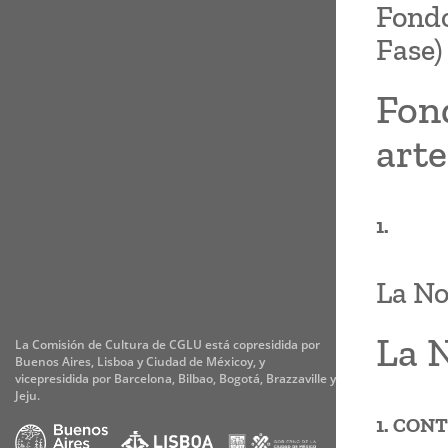
Fondo
Fase)
Fond
art
1.
La No
La N
La Comisión de Cultura de CGLU está copresidida por
Buenos Aires, Lisboa y Ciudad de Méxicoy, y
vicepresidida por Barcelona, Bilbao, Bogotá, Brazzaville y
Jeju.
1. CON