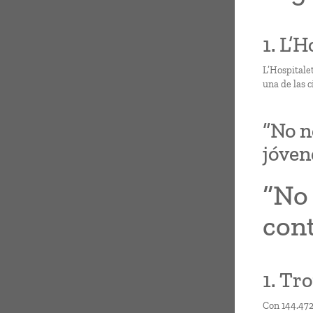
1. L’
L’Hospitale
una de las 
“No n
jóven
“No 
con
1. Tro
Con 144.472 