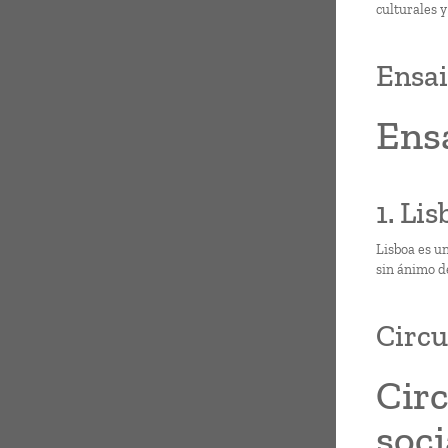
culturales 
Ensai
Ensa
1. Lis
Lisboa es u
sin ánimo d
Circu
Circ
soci