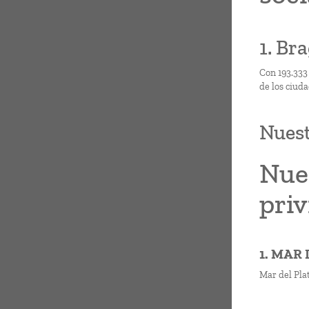
1. Bra
Con 193.333
de los ciud
Nuest
Nues
pri
1. MAR
Mar del Pla