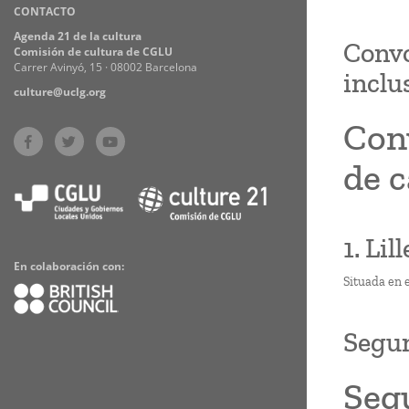
CONTACTO
Practices
Agenda 21 de la cultura
Convo
Comisión de cultura de CGLU
Carrer Avinyó, 15 · 08002 Barcelona
inclus
culture@uclg.org
Con
de c
1. Lil
En colaboración con:
Situada en e
Segu
Seg