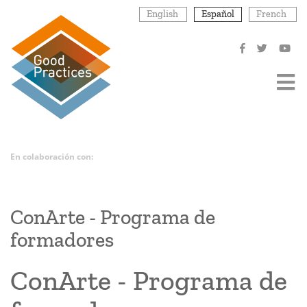
Pasar
English
Español
French
al
contenido
principal
En colaboración con:
ConArte - Programa de
formadores
ConArte - Programa de