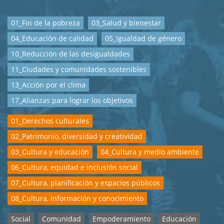
01_Fin de la pobreza
03_Salud y bienestar
04_Educación de calidad
05_Igualdad de género
10_Reducción de las desigualdades
11_Ciudades y comunidades sostenibles
13_Acción por el clima
17_Alianzas para lograr los objetivos
01_Derechos culturales
02_Patrimonio, diversidad y creatividad
03_Cultura y educación
04_Cultura y medio ambiente
06_Cultura, equidad e inclusión social
07_Cultura, planificación y espacios públicos
08_Cultura, información y conocimiento
Social
Comunidad
Empoderamiento
Educación