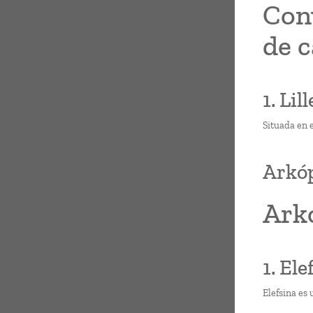
Con
de c
1. Lil
Situada en e
Arkóp
Arkó
1. Ele
Elefsina es 