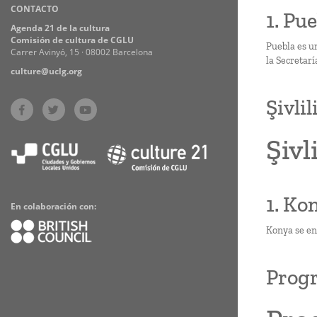
CONTACTO
Practices
1. Pue
Agenda 21 de la cultura
Comisión de cultura de CGLU
Puebla es u
Carrer Avinyó, 15 · 08002 Barcelona
la Secretarí
culture@uclg.org
Şivlil
Şivl
1. Ko
En colaboración con:
Konya se en
Prog