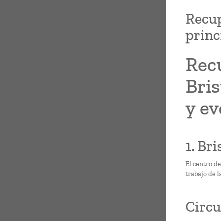
Recup
princ
Recu
Bris
y e
1. Bri
El centro de
trabajo de l
Circu