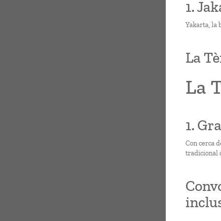
1. Jak
Yakarta, la 
La Tè
La 
1. Gra
Con cerca d
tradicional 
Convo
inclus