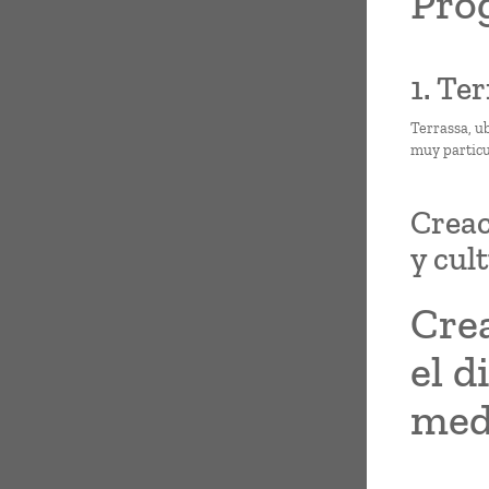
Pro
1. Ter
Terrassa, u
muy particul
Creac
y cul
Crea
el d
med