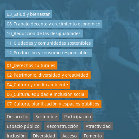
03_Salud y bienestar
08_Trabajo decente y crecimiento económico
10_Reducción de las desigualdades
11_Ciudades y comunidades sostenibles
12_Producción y consumo responsables
01_Derechos culturales
02_Patrimonio, diversidad y creatividad
04_Cultura y medio ambiente
06_Cultura, equidad e inclusión social
07_Cultura, planificación y espacios públicos
Desarrollo
Sostenible
Participación
Espacio público
Reconstrucción
Atractividad
Inclusión
Diversidad
Acceso
Fomento