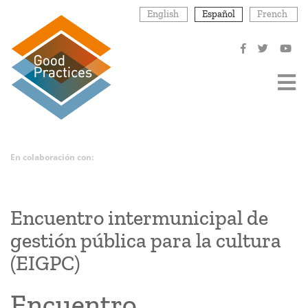
Pasar
English
Español
French
al
contenido
principal
En colaboración con:
Encuentro intermunicipal de
gestión pública para la cultura
(EIGPC)
Encuentro