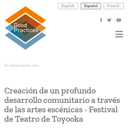
Pasar
English
Español
French
al
contenido
principal
En colaboración con:
Creación de un profundo
desarrollo comunitario a través
de las artes escénicas - Festival
de Teatro de Toyooka