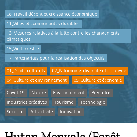
08_Travail décent et croissance économique
11_Villes et communautés durables
13_Mesures relatives à la lutte contre les changements
climatiques
15_Vie terrestre
17_Partenariats pour la réalisation des objectifs
01_Droits culturels
02_Patrimoine, diversité et créativité
04_Culture et environnement
05_Culture et économie
Covid-19
Nature
Environnement
Bien-être
Industries créatives
Tourisme
Technologie
Sécurité
Attractivité
Innovation
Hutan Menyala (Forêt