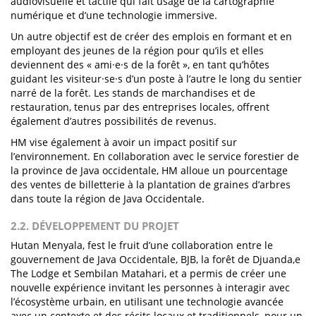
audiovisuelle et tactile qui fait usage de la cartographie
numérique et d’une technologie immersive.
Un autre objectif est de créer des emplois en formant et en
employant des jeunes de la région pour qu’ils et elles
deviennent des « ami·e·s de la forêt », en tant qu’hôtes
guidant les visiteur·se·s d’un poste à l’autre le long du sentier
narré de la forêt. Les stands de marchandises et de
restauration, tenus par des entreprises locales, offrent
également d’autres possibilités de revenus.
HM vise également à avoir un impact positif sur
l’environnement. En collaboration avec le service forestier de
la province de Java occidentale, HM alloue un pourcentage
des ventes de billetterie à la plantation de graines d’arbres
dans toute la région de Java Occidentale.
2.2. DÉVELOPPEMENT DU PROJET
Hutan Menyala, fest le fruit d’une collaboration entre le
gouvernement de Java Occidentale, BJB, la forêt de Djuanda,e
The Lodge et Sembilan Matahari, et a permis de créer une
nouvelle expérience invitant les personnes à interagir avec
l’écosystème urbain, en utilisant une technologie avancée
avec un contexte et des récits locaux et traditionnels, pour un