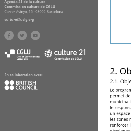
Agenda 21 de la culture
Commission culture de CGLU
Carrer Avinyó, 15 · 08002 Barcelona
culture@uclg.org
2. Ob
En collaboration avec:
2.1. Obje
Le program
permet de 
municipali
le respons
un espace 
les zones 
renforcer 
développeme