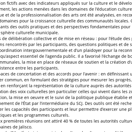
ion fictifs avec des indicateurs appliqués sur la culture et le déve
ment, les actions menées dans les domaines de l’éducation culturelle
que et de la professionnalisation des arts ont été analysées, en rec
domaines pour la croissance culturelle des communautés locales. 
pants des outils pratiques et des perspectives fondamentales pour r
 sphère culturelle municipale.
 de délibération collective et de mise en réseau : pour l’étude des
 rencontrés par les participants, des questions politiques et de s
oordination intergouvernementale et d’un plaidoyer pour la reconn
 qu’aspect essentiel de l’agenda public. Il a favorisé l’échange de 
mmunales, la mise en place de réseaux de soutien et la création d’
istence entre les participants.
aces de concertation et des accords pour l’avenir : en définissan
er commun, en formulant des stratégies pour mesurer les progrès, 
; en renforçant la représentation de la culture auprès des autorités
ation des voix culturelles (en particulier celles qui vivent dans les 
ion, la mise en oeuvre et le suivi de la politique publique établie e
ement de l’État par l’intermédiaire du SCJ. Des outils ont été rech
er les capacités des participants et leur permettre d’exercer une p
itiques et les programmes culturels.
x premières réunions ont attiré 40 % de toutes les autorités cultur
aines de Jalisco.