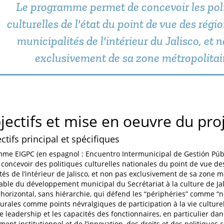
Le programme permet de concevoir les pol
culturelles de l'état du point de vue des régio
municipalités de l'intérieur du Jalisco, et 
exclusivement de sa zone métropolitai
jectifs et mise en oeuvre du pro
ctifs principal et spécifiques
me EIGPC (en espagnol : Encuentro Intermunicipal de Gestión Públ
concevoir des politiques culturelles nationales du point de vue de
tés de l’intérieur de Jalisco, et non pas exclusivement de sa zone 
able du développement municipal du Secrétariat à la culture de Jalis
horizontal, sans hiérarchie, qui défend les “périphéries” comme “no
rurales comme points névralgiques de participation à la vie culturel
le leadership et les capacités des fonctionnaires, en particulier d
nt institutionnel et de l’innovation, des droits et des politiques cu