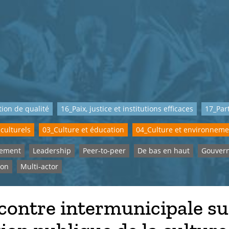
ion de qualité
16_Paix, justice et institutions efficaces
17_Part
 culturels
03_Culture et éducation
04_Culture et environneme
pement
Leadership
Peer-to-peer
De bas en haut
Gouver
ion
Multi-actor
ontre intermunicipale su