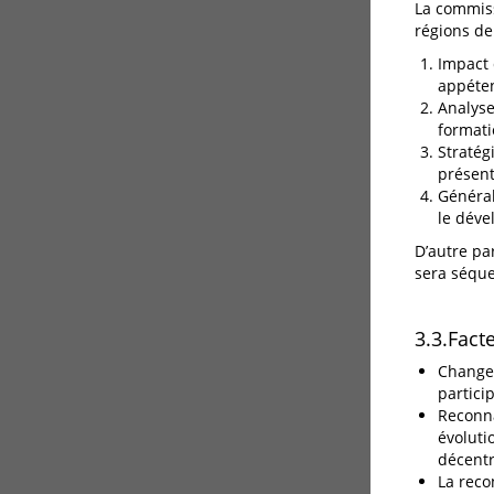
La commiss
régions de
Impact 
appéten
Analyse
formati
Stratég
présent
Général
le déve
D’autre pa
sera séque
3.3.Fact
Changem
particip
Reconna
évoluti
décentr
La reco