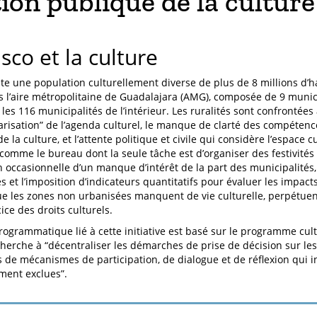
ion publique de la cultur
lisco et la culture
rite une population culturellement diverse de plus de 8 millions d’h
s l’aire métropolitaine de Guadalajara (AMG), composée de 9 munici
les 116 municipalités de l’intérieur. Les ruralités sont confrontées 
arisation” de l’agenda culturel, le manque de clarté des compétence
de la culture, et l’attente politique et civile qui considère l’espace c
comme le bureau dont la seule tâche est d’organiser des festivités
on occasionnelle d’un manque d’intérêt de la part des municipalités,
s et l’imposition d’indicateurs quantitatifs pour évaluer les impacts
e les zones non urbanisées manquent de vie culturelle, perpétuent
ice des droits culturels.
rogrammatique lié à cette initiative est basé sur le programme cultur
cherche à “décentraliser les démarches de prise de décision sur les 
is de mécanismes de participation, de dialogue et de réflexion qui i
ment exclues”.