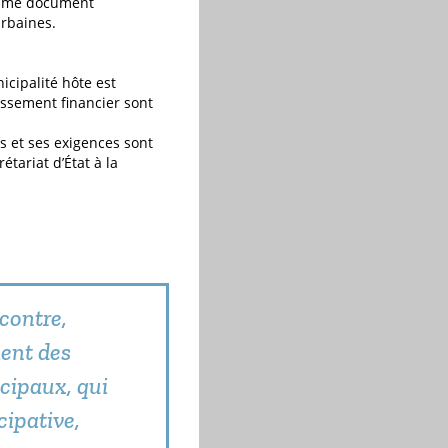
comme document
urbaines.
icipalité hôte est
issement financier sont
s et ses exigences sont
tariat d’État à la
contre,
ment des
icipaux, qui
cipative,