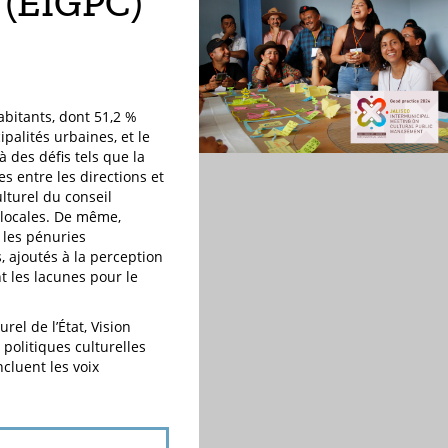
e (EIGPC)
abitants, dont 51,2 %
palités urbaines, et le
à des défis tels que la
s entre les directions et
ulturel du conseil
 locales. De même,
 les pénuries
, ajoutés à la perception
 les lacunes pour le
el de l’État, Vision
politiques culturelles
ncluent les voix