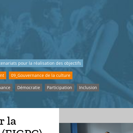
enariats pour la réalisation des objectifs
nt
09_Gouvernance de la culture
nance
Démocratie
Participation
Inclusion
r la