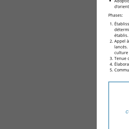
Adoptio
d’orien
Phases:
Établis
détermi
établis.
Appel à
lancés.
culture
Tenue d
Élabora
Communi
c