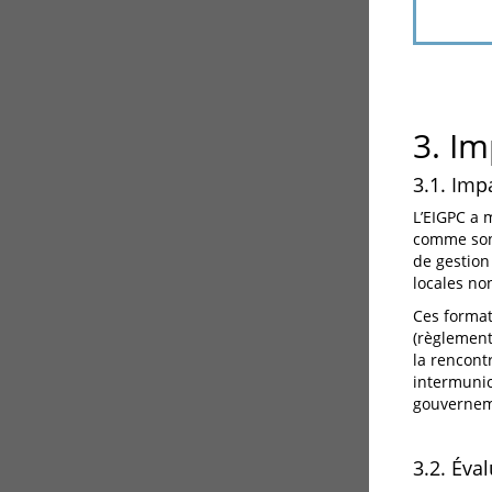
3. Im
3.1. Imp
L’EIGPC a 
comme son 
de gestion
locales no
Ces format
(règlement
la rencont
intermunic
gouverneme
3.2. Éva