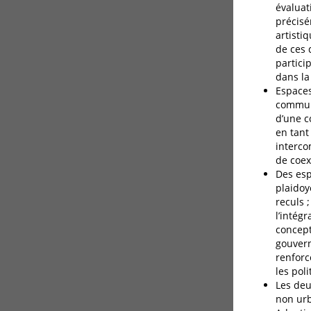
évaluat
précisé
artisti
de ces 
partici
dans la
Espaces
communs
d’une c
en tant
interco
de coex
Des esp
plaidoy
reculs 
l’intégr
concept
gouvern
renforc
les pol
Les deu
non urb