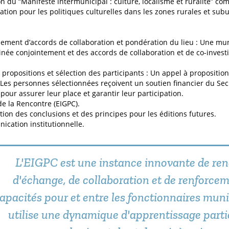
n du “Manifeste intermunicipal : culture, localisme et ruralité” 
tation pour les politiques culturelles dans les zones rurales et sub
sement d’accords de collaboration et pondération du lieu : Une mun
née conjointement et des accords de collaboration et de co-invest
 propositions et sélection des participants : Un appel à proposition
 Les personnes sélectionnées reçoivent un soutien financier du Secré
 pour assurer leur place et garantir leur participation.
e la Rencontre (EIGPC).
tion des conclusions et des principes pour les éditions futures.
cation institutionnelle.
L'EIGPC est une instance innovante de ren
d'échange, de collaboration et de renforce
apacités pour et entre les fonctionnaires mun
utilise une dynamique d'apprentissage parti