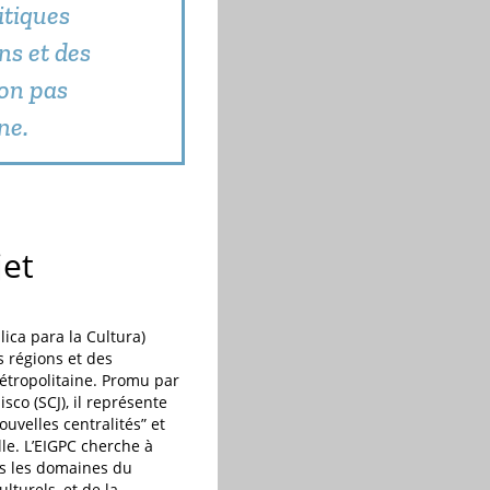
itiques
ns et des
non pas
ne.
jet
ica para la Cultura)
s régions et des
métropolitaine. Promu par
co (SCJ), il représente
uvelles centralités” et
le. L’EIGPC cherche à
ans les domaines du
lturels, et de la