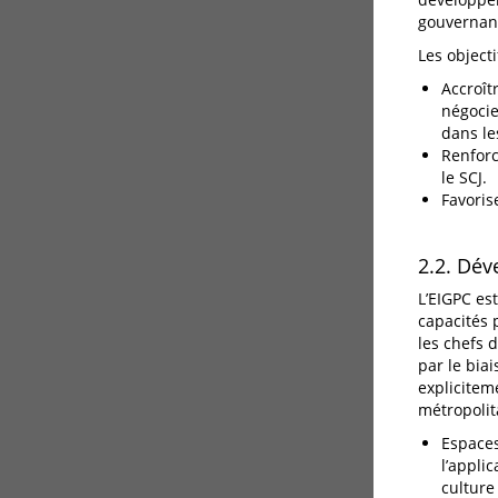
gouvernanc
Les objecti
Accroît
négocie
dans le
Renforce
le SCJ.
Favoris
2.2. Dév
L’EIGPC es
capacités 
les chefs 
par le biai
explicitem
métropolit
Espaces
l’appli
culture