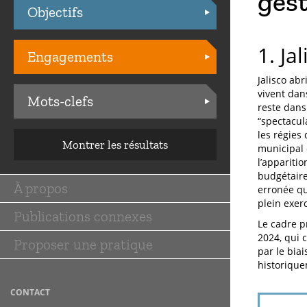
gest
Objectifs
Practices
1. Ja
Engagements
Jalisco ab
vivent dan
Mots-clefs
reste dans 
“spectacul
les régies 
Montrer les résultats
municipal 
l’appariti
budgétaire
À propos
erronée qu
Main
plein exerc
Publications connexes
navigation
Le cadre p
2024, qui 
Proposer une pratique
par le bia
historique
CONTACT